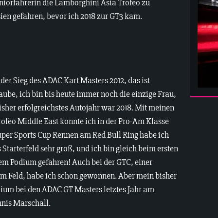
niorfahrerin die Lamborghini Asia Trofeo zu
 Asien gefahren, bevor ich 2018 zur GT3 kam.
der Sieg des ADAC Kart Masters 2012, das ist
aube, ich bin bis heute immer noch die einzige Frau,
isher erfolgreichstes Autojahr war 2018. Mit meinen
ofeo Middle East konnte ich in der Pro-Am Klasse
per Sports Cup Rennen am Red Bull Ring habe ich
Starterfeld sehr groß, und ich bin gleich beim ersten
em Podium gefahren! Auch bei der GTC, einer
m Feld, habe ich schon gewonnen. Aber mein bisher
dium bei den ADAC GT Masters letztes Jahr am
nis Marschall.