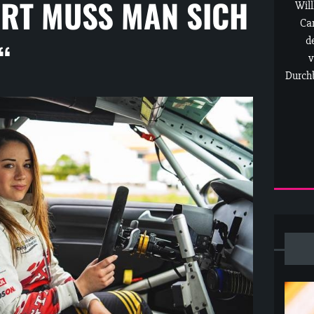
RT MUSS MAN SICH
Will
Car
d
“
v
Durchb