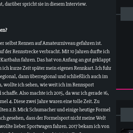
t, darüber spricht sie in diesem Interview.
men?
er selbst Rennen auf Amateurniveau gefahren ist.
f der Rennstrecke verbracht. Mit 10 Jahren durfte ich
 Kartbahn fahren. Das hat von Anfang an gut geklappt
ich kurze Zeit später mein eigenes Rennkart. Ich fuhr
regional, dann überregional und schließlich auch im
, wollte ich sehen, wie weit ich im Rennsport
 schaffe. Also machte ich 2015, da war ich gerade 16,
mel 4. Diese zwei Jahre waren eine tolle Zeit. Zu
ten z.B. Mick Schumacher und einige heutige Formel
 auch gesehen, dass der Formelsport nicht meine Welt
h wollte lieber Sportwagen fahren. 2017 bekam ich von